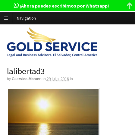
¡Ahora puedes escribirnos por Whatsapp!
Navigation
lalibertad3
by
Gservice-Master
on
29 julio, 2016
in