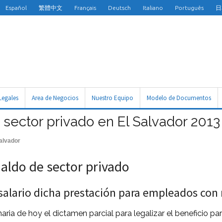
Español
繁體中文
Français
Deutsch
Italiano
Português
日
Legales
Area de Negocios
Nuestro Equipo
Modelo de Documentos
 sector privado en El Salvador 2013
alvador
aldo de sector privado
e salario dicha prestación para empleados con
aria de hoy el dictamen parcial para legalizar el beneficio pa