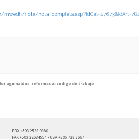
om/mwedh/nota/nota_completa.asp?idCat=47673&idArt=78
dor aguinaldos
,
reformas al codigo de trabajo
PBX +503 2528 0380
FAX +503 22634554 • USA +305 728 8667