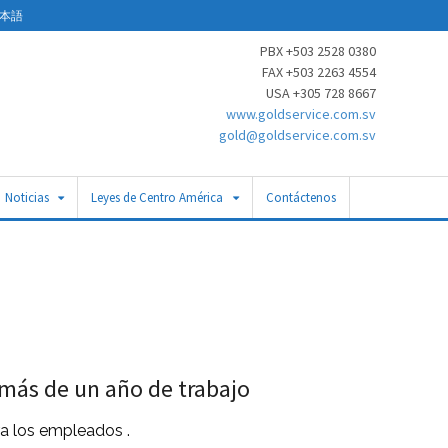
本語
PBX +503 2528 0380
FAX +503 2263 4554
USA +305 728 8667
www.goldservice.com.sv
gold@goldservice.com.sv
Noticias
Leyes de Centro América
Contáctenos
 más de un año de trabajo
ra los empleados .