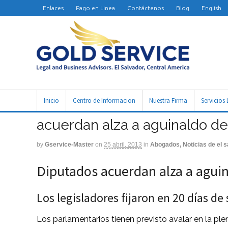
Enlaces
Pago en Linea
Contáctenos
Blog
English
Inicio
Centro de Informacion
Nuestra Firma
Servicios 
acuerdan alza a aguinaldo de
by
Gservice-Master
on
25 abril, 2013
in
Abogados, Noticias de el s
Diputados acuerdan alza a aguin
Los legisladores fijaron en 20 días d
Los parlamentarios tienen previsto avalar en la plen