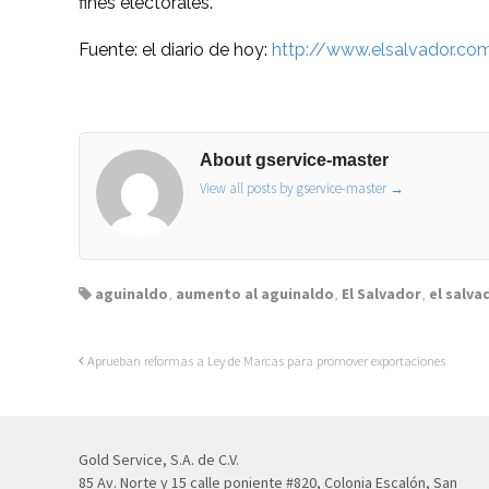
fines electorales.
Fuente: el diario de hoy:
http://www.elsalvador.c
About gservice-master
View all posts by gservice-master
→
aguinaldo
,
aumento al aguinaldo
,
El Salvador
,
el salva
Aprueban reformas a Ley de Marcas para promover exportaciones
Gold Service, S.A. de C.V.
85 Av. Norte y 15 calle poniente #820, Colonia Escalón, San