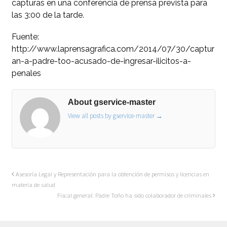
capturas en una conferencia de prensa prevista para
las 3:00 de la tarde.
Fuente:
http://www.laprensagrafica.com/2014/07/30/captur
an-a-padre-too-acusado-de-ingresar-ilicitos-a-
penales
About gservice-master
View all posts by gservice-master
→
Asesoría Legal y Representación para la obtención de permisos y licencias en
materia de salud
Fiscal general: Padre Toño ha sido colaborador de criminales