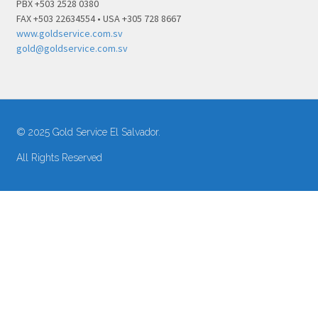
PBX +503 2528 0380
FAX +503 22634554 • USA +305 728 8667
www.goldservice.com.sv
gold@goldservice.com.sv
© 2025 Gold Service El Salvador.
All Rights Reserved