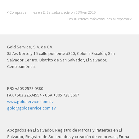
Compras en línea en El Salvador crecieron 25% en 2015
Los 10 errores más comunes al exportar
Gold Service, S.A. de C.V.
85 Av. Norte y 15 calle poniente #820, Colonia Escalón, San
Salvador Centro, Distrito de San Salvador, El Salvador,
Centroamérica.
PBX +503 2528 0380
FAX +503 22634554 • USA +305 728 8667
www.goldservice.com.sv
gold@goldservice.com.sv
Abogados en El Salvador, Registro de Marcas y Patentes en El
Salvador, Registro de Sociedades y creación de empresas, Firma