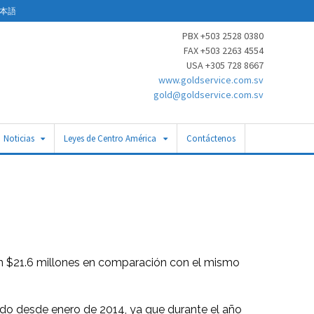
本語
PBX +503 2528 0380
FAX +503 2263 4554
USA +305 728 8667
www.goldservice.com.sv
gold@goldservice.com.sv
Noticias
Leyes de Centro América
Contáctenos
 en $21.6 millones en comparación con el mismo
nido desde enero de 2014, ya que durante el año