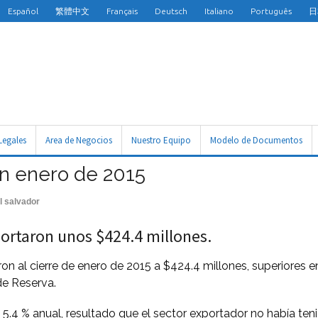
Español
繁體中文
Français
Deutsch
Italiano
Português
日
Legales
Area de Negocios
Nuestro Equipo
Modelo de Documentos
en enero de 2015
l salvador
ortaron unos $424.4 millones.
ron al cierre de enero de 2015 a $424.4 millones, superiores
de Reserva.
5.4 % anual, resultado que el sector exportador no había te