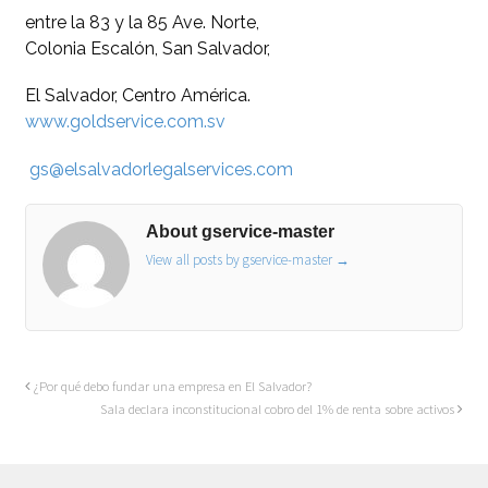
entre la 83 y la 85 Ave. Norte,
Colonia Escalón, San Salvador,
El Salvador, Centro América.
www.goldservice.com.sv
gs@elsalvadorlegalservices.com
About gservice-master
View all posts by gservice-master
→
¿Por qué debo fundar una empresa en El Salvador?
Sala declara inconstitucional cobro del 1% de renta sobre activos