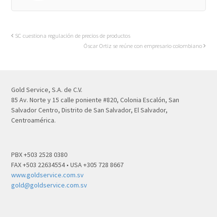
SC cuestiona regulación de precios de productos
Óscar Ortiz se reúne con empresario colombiano
Gold Service, S.A. de C.V.
85 Av. Norte y 15 calle poniente #820, Colonia Escalón, San
Salvador Centro, Distrito de San Salvador, El Salvador,
Centroamérica.
PBX +503 2528 0380
FAX +503 22634554 • USA +305 728 8667
www.goldservice.com.sv
gold@goldservice.com.sv