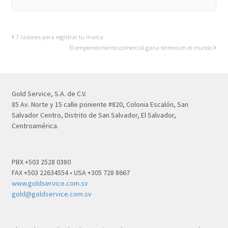
7 razones para registrar tu marca
El emprendimiento comercial gana terreno en el mundo
Gold Service, S.A. de C.V.
85 Av. Norte y 15 calle poniente #820, Colonia Escalón, San
Salvador Centro, Distrito de San Salvador, El Salvador,
Centroamérica.
PBX +503 2528 0380
FAX +503 22634554 • USA +305 728 8667
www.goldservice.com.sv
gold@goldservice.com.sv