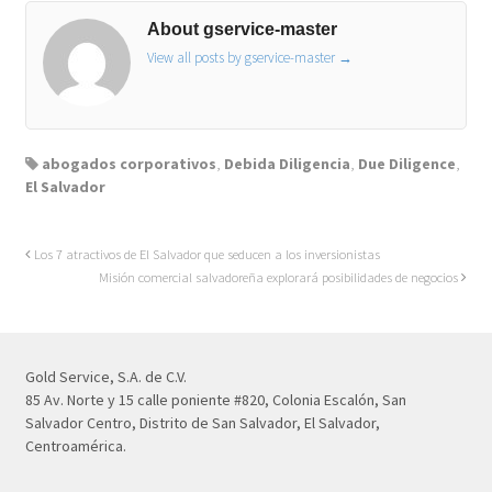
About gservice-master
View all posts by gservice-master
→
abogados corporativos
,
Debida Diligencia
,
Due Diligence
,
El Salvador
Los 7 atractivos de El Salvador que seducen a los inversionistas
Misión comercial salvadoreña explorará posibilidades de negocios
Gold Service, S.A. de C.V.
85 Av. Norte y 15 calle poniente #820, Colonia Escalón, San
Salvador Centro, Distrito de San Salvador, El Salvador,
Centroamérica.