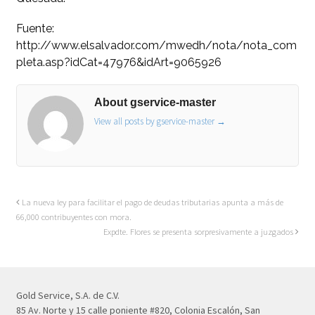
Fuente:
http://www.elsalvador.com/mwedh/nota/nota_com
pleta.asp?idCat=47976&idArt=9065926
About gservice-master
View all posts by gservice-master
→
La nueva ley para facilitar el pago de deudas tributarias apunta a más de
66,000 contribuyentes con mora.
Expdte. Flores se presenta sorpresivamente a juzgados
Gold Service, S.A. de C.V.
85 Av. Norte y 15 calle poniente #820, Colonia Escalón, San