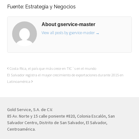
Fuente:
Estrategia y Negocios
About gservice-master
View all posts by gservice-master
→
Costa Rica, el país que más crece en TIC´s en el mundo
El Salvador registra el mayor crecimiento de exportaciones durante 2015 en
Latinoamérica
Gold Service, S.A. de C.V.
85 Av. Norte y 15 calle poniente #820, Colonia Escalón, San
Salvador Centro, Distrito de San Salvador, El Salvador,
Centroamérica.