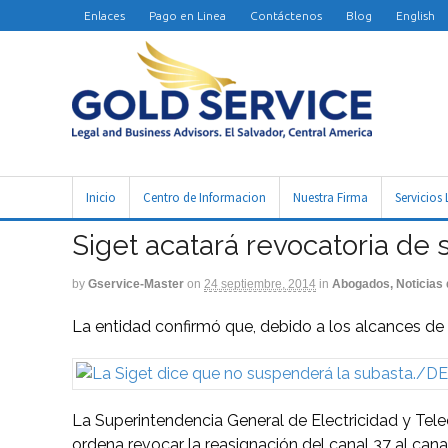
Enlaces
Pago en Linea
Contáctenos
Blog
English
Inicio
Centro de Informacion
Nuestra Firma
Servicios 
Siget acatará revocatoria de s
by
Gservice-Master
on
24 septiembre, 2014
in
Abogados, Noticias 
La entidad confirmó que, debido a los alcances de l
La Superintendencia General de Electricidad y Tele
ordena revocar la reasignación del canal 37 al canal 