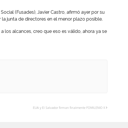
cial (Fusades), Javier Castro, afirmó ayer por su
 la junta de directores en el menor plazo posible.
 a los alcances, creo que eso es válido, ahora ya se
EUA y El Salvador firman finalmente FOMILENIO II