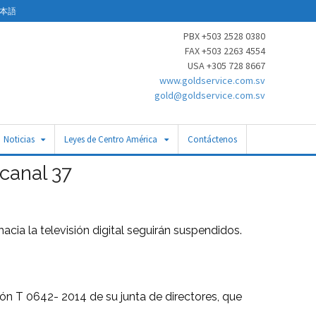
本語
PBX +503 2528 0380
FAX +503 2263 4554
USA +305 728 8667
www.goldservice.com.sv
gold@goldservice.com.sv
Noticias
Leyes de Centro América
Contáctenos
 canal 37
acia la televisión digital seguirán suspendidos.
ón T 0642- 2014 de su junta de directores, que
.