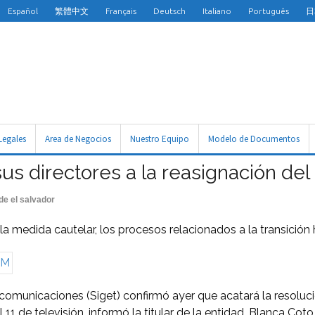
Español
繁體中文
Français
Deutsch
Italiano
Português
日
Legales
Area de Negocios
Nuestro Equipo
Modelo de Documentos
us directores a la reasignación del
de el salvador
a medida cautelar, los procesos relacionados a la transición h
comunicaciones (Siget) confirmó ayer que acatará la resoluci
11 de televisión, informó la titular de la entidad, Blanca Coto