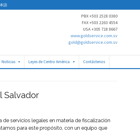
本語
PBX +503 2528 0380
FAX +503 2263 4554
USA +305 728 8667
www.goldservice.com.sv
gold@goldservice.com.sv
Noticias
Leyes de Centro América
Contáctenos
l Salvador
de servicios legales en materia de fiscalización
Contamos para este propósito, con un equipo que