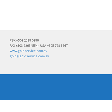
PBX +503 2528 0380
FAX +503 22634554 • USA +305 728 8667
www.goldservice.com.sv
gold@goldservice.com.sv