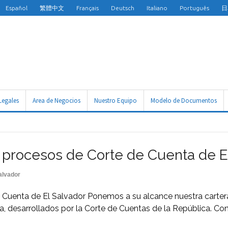
Español
繁體中文
Français
Deutsch
Italiano
Português
日
Legales
Area de Negocios
Nuestro Equipo
Modelo de Documentos
 procesos de Corte de Cuenta de E
alvador
Cuenta de El Salvador Ponemos a su alcance nuestra cartera 
lica, desarrollados por la Corte de Cuentas de la República. 