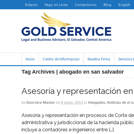
Enlaces
Pago en Linea
Contáctenos
Blog
English
Inicio
Centro de Informacion
Nuestra Firma
Servicios 
Tag Archives | abogado en san salvador
Asesoría y representación en
by
Gservice-Master
on
6 mayo, 2013
in
Abogados, Noticias de el s
Asesoría y representación en procesos de Corte de 
administrativa y jurisdiccional de la hacienda púb
incluye a contadores e ingenieros entre […]