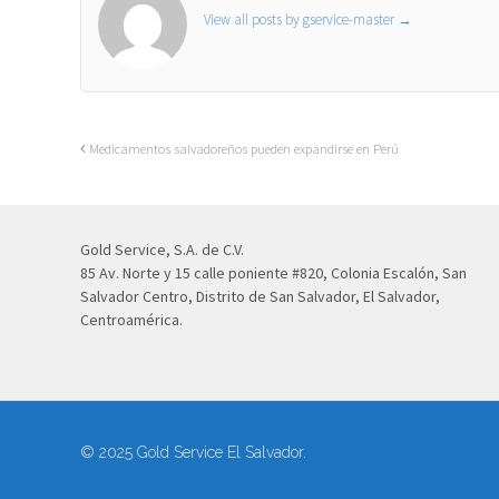
View all posts by gservice-master
→
Medicamentos salvadoreños pueden expandirse en Perú
Gold Service, S.A. de C.V.
85 Av. Norte y 15 calle poniente #820, Colonia Escalón, San
Salvador Centro, Distrito de San Salvador, El Salvador,
Centroamérica.
© 2025 Gold Service El Salvador.