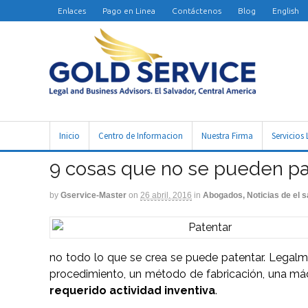
Enlaces
Pago en Linea
Contáctenos
Blog
English
Inicio
Centro de Informacion
Nuestra Firma
Servicios 
9 cosas que no se pueden pa
by
Gservice-Master
on
26 abril, 2016
in
Abogados, Noticias de el s
no todo lo que se crea se puede patentar. Legalm
procedimiento, un método de fabricación, una má
requerido actividad inventiva
.