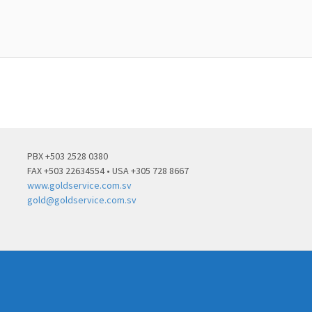
PBX +503 2528 0380
FAX +503 22634554 • USA +305 728 8667
www.goldservice.com.sv
gold@goldservice.com.sv