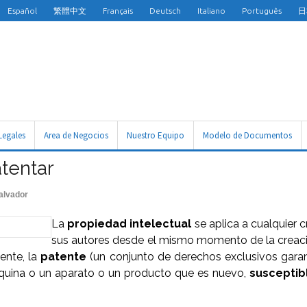
Español
繁體中文
Français
Deutsch
Italiano
Português
日
Legales
Area de Negocios
Nuestro Equipo
Modelo de Documentos
tentar
alvador
La
propiedad intelectual
se aplica a cualquier 
sus autores desde el mismo momento de la creació
ente, la
patente
(un conjunto de derechos exclusivos garan
quina o un aparato o un producto que es nuevo,
susceptib