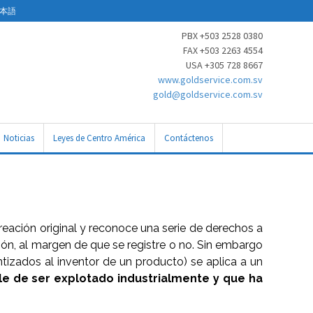
本語
PBX +503 2528 0380
FAX +503 2263 4554
USA +305 728 8667
www.goldservice.com.sv
gold@goldservice.com.sv
Noticias
Leyes de Centro América
Contáctenos
creación original y reconoce una serie de derechos a
n, al margen de que se registre o no. Sin embargo
tizados al inventor de un producto) se aplica a un
le de ser explotado industrialmente y que ha