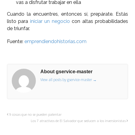
vas a disfrutar trabajar en ella
Cuando la encuentres, entonces sí, prepárate. Estás
listo para
iniciar un negocio
con altas probabilidades
de triunfar.
Fuente:
emprendiendohistorias.com
About gservice-master
View all posts by gservice-master
→
9 cosas que no se pueden patentar
Los 7 atractivos de El Salvador que seducen a los inversionistas