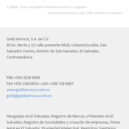
Expdte. Flores se presenta sorpresivamente a juzgados
Gobierno emite deuda por $800 millones en bonos
Gold Service, S.A. de C.V.
85 Av. Norte y 15 calle poniente #820, Colonia Escalón, San
Salvador Centro, Distrito de San Salvador, El Salvador,
Centroamérica.
PBX +503 2528 0380
FAX +503 22634554 • USA +305 728 8667
www.goldservice.com.sv
gold@goldservice.com.sv
Abogados en El Salvador, Registro de Marcas y Patentes en El
Salvador, Registro de Sociedades y creación de empresas, Firma
legal en El Salvador, Propiedad Intelectual, Registros Sanitarios