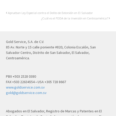
Aprueban Ley Especial contra el Delito de Extorsión en El Salvador
¿Cuál es el FODA de la inversión en Centroamérica?
Gold Service, S.A. de C.V.
85 Av. Norte y 15 calle poniente #820, Colonia Escalón, San
Salvador Centro, Distrito de San Salvador, El Salvador,
Centroamérica.
PBX +503 2528 0380
FAX +503 22634554 • USA +305 728 8667
www.goldservice.com.sv
gold@goldservice.com.sv
Abogados en El Salvador, Registro de Marcas y Patentes en El